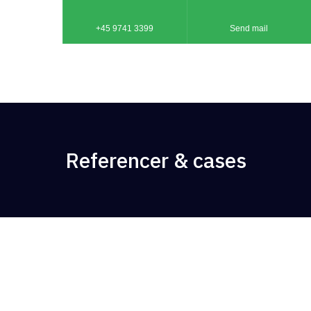
+45 9741 3399
Send mail
Referencer & cases​